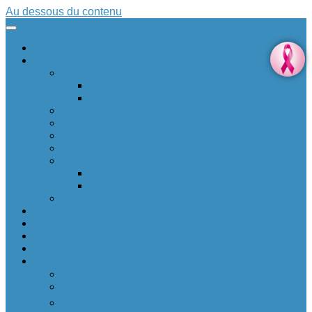
Au dessous du contenu
Accueil
Société
Art
Citation
Musique
Education
Patrimoine
Personnalité
Santé
Sciences
Archéologie
Espace
Sport
Environnement
Innovation
Boîte à idées 💡
Réalité positive augmentée
Allez plus loin
Soutenir ❤
Sur un petit nuage
Donnez votre avis 🆕