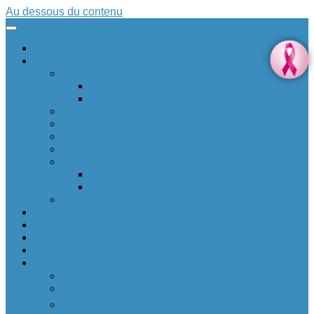
Au dessous du contenu
Accueil
Société
Art
Citation
Musique
Education
Patrimoine
Personnalité
Santé
Sciences
Archéologie
Espace
Sport
Environnement
Innovation
Boîte à idées 💡
Réalité positive augmentée
Allez plus loin
Soutenir ❤
Sur un petit nuage
Donnez votre avis 🆕