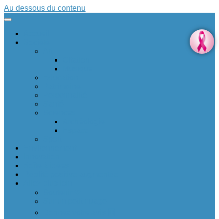
Au dessous du contenu
Accueil
Société
Art
Citation
Musique
Education
Patrimoine
Personnalité
Santé
Sciences
Archéologie
Espace
Sport
Environnement
Innovation
Boîte à idées 💡
Réalité positive augmentée
Allez plus loin
Soutenir ❤
Sur un petit nuage
Donnez votre avis 🆕