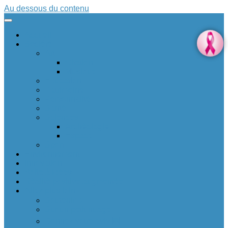
Au dessous du contenu
Accueil
Société
Art
Citation
Musique
Education
Patrimoine
Personnalité
Santé
Sciences
Archéologie
Espace
Sport
Environnement
Innovation
Boîte à idées 💡
Réalité positive augmentée
Allez plus loin
Soutenir ❤
Sur un petit nuage
Donnez votre avis 🆕