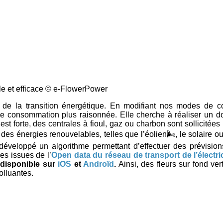
ple et efficace © e-FlowerPower
e la transition énergétique. En modifiant nos modes de co
 une consommation plus raisonnée. Elle cherche à réaliser un 
forte, des centrales à fioul, gaz ou charbon sont sollicitées po
des énergies renouvelables, telles que l’éolien🌬, le solaire ou 
développé un algorithme permettant d’effectuer des prévisions
es issues de l’
Open data du réseau de transport de l’électric
t disponible sur
iOS
et
Androïd
.
Ainsi, des fleurs sur fond ver
olluantes.