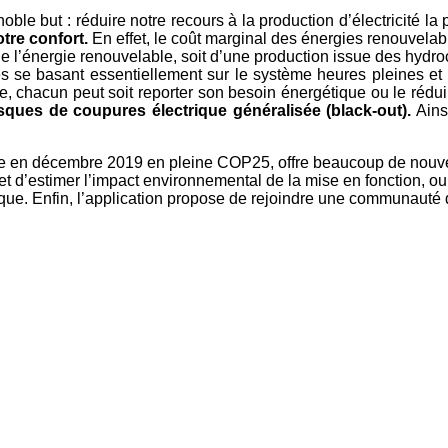
e but : réduire notre recours à la production d’électricité la 
tre confort.
En effet, le coût marginal des énergies renouvelabl
de l’énergie renouvelable, soit d’une production issue des hyd
s se basant essentiellement sur le système heures pleines et
ge, chacun peut soit reporter son besoin énergétique ou le réd
risques de coupures électrique généralisée (black-out).
Ainsi
ée en décembre 2019 en pleine COP25, offre beaucoup de nouvea
et d’estimer l’impact environnemental de la mise en fonction, ou
ue. Enfin, l’application propose de rejoindre une communauté d’