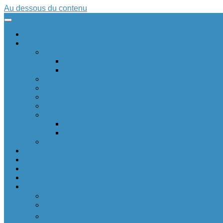
Au dessous du contenu
Accueil
Société
Art
Citation
Musique
Education
Patrimoine
Personnalité
Santé
Sciences
Archéologie
Espace
Sport
Environnement
Innovation
Boîte à idées 💡
Réalité positive augmentée
Allez plus loin
Soutenir ❤
Sur un petit nuage
Donnez votre avis 🆕