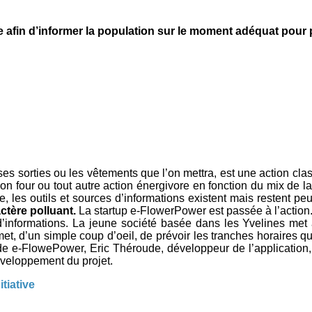
afin d’informer la population sur le moment adéquat pour pr
 ses sorties ou les vêtements que l’on mettra, est une action cla
on four ou tout autre action énergivore en fonction du mix de la 
, les outils et sources d’informations existent mais restent p
ctère polluant.
La startup e-FlowerPower est passée à l’action
d’informations. La jeune société basée dans les Yvelines met 
met, d’un simple coup d’oeil, de prévoir les tranches horaires q
 e-FlowePower, Eric Théroude, développeur de l’application, et
éveloppement du projet.
tiative