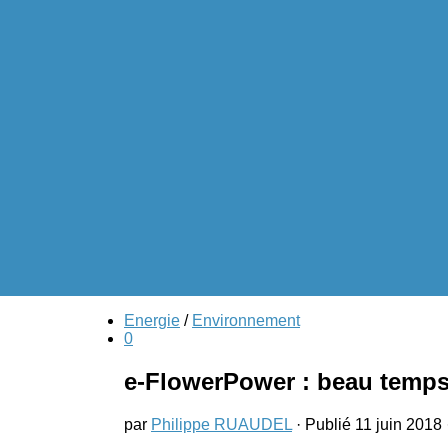
Energie
/
Environnement
0
a vous dit ?
e-FlowerPower : beau temps 
par
Philippe RUAUDEL
· Publié
11 juin 2018