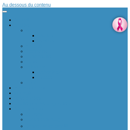
Au dessous du contenu
Accueil
Société
Art
Citation
Musique
Education
Patrimoine
Personnalité
Santé
Sciences
Archéologie
Espace
Sport
Environnement
Innovation
Boîte à idées 💡
Réalité positive augmentée
Allez plus loin
Soutenir ❤
Sur un petit nuage
Donnez votre avis 🆕