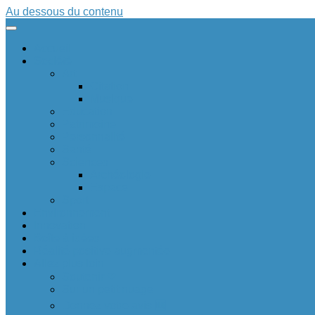
Au dessous du contenu
Accueil
Société
Art
Citation
Musique
Education
Patrimoine
Personnalité
Santé
Sciences
Archéologie
Espace
Sport
Environnement
Innovation
Boîte à idées 💡
Réalité positive augmentée
Allez plus loin
Soutenir ❤
Sur un petit nuage
Donnez votre avis 🆕