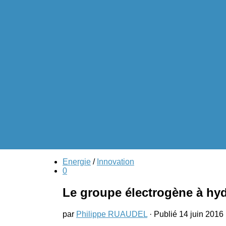
Energie
/
Innovation
0
a vous dit ?
Le groupe électrogène à hy
par
Philippe RUAUDEL
· Publié
14 juin 2016