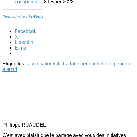
consommer
- 8 février 2023
#EnsoleillonsLeWeb
Facebook
X
LinkedIn
E-mail
Étiquettes :
association
bali
charlotte fredouille
écologie
peduli
alam
tri
Philippe RUAUDEL
C'est avec plaisir que je partage avec vous des initiatives