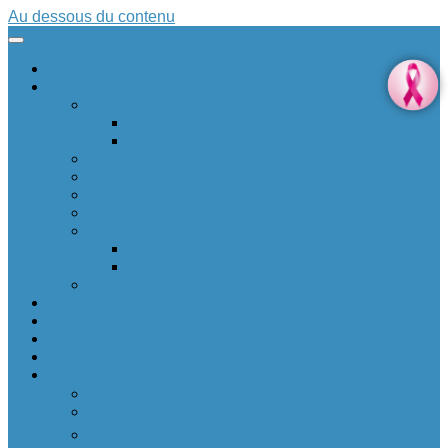
Au dessous du contenu
Accueil
Société
Art
Citation
Musique
Education
Patrimoine
Personnalité
Santé
Sciences
Archéologie
Espace
Sport
Environnement
Innovation
Boîte à idées 💡
Réalité positive augmentée
Allez plus loin
Soutenir ❤
Sur un petit nuage
Donnez votre avis 🆕