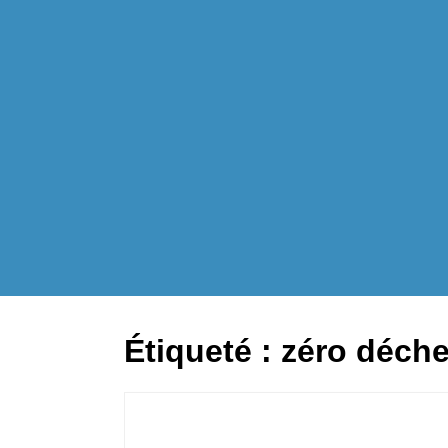
Étiqueté :
zéro déche
a vous dit ?