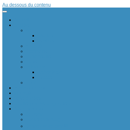
Au dessous du contenu
Accueil
Société
Art
Citation
Musique
Education
Patrimoine
Personnalité
Santé
Sciences
Archéologie
Espace
Sport
Environnement
Innovation
Boîte à idées 💡
Réalité positive augmentée
Allez plus loin
Soutenir ❤
Sur un petit nuage
Donnez votre avis 🆕