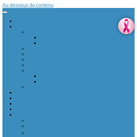
Au dessous du contenu
Accueil
Société
Art
Citation
Musique
Education
Patrimoine
Personnalité
Santé
Sciences
Archéologie
Espace
Sport
Environnement
Innovation
Boîte à idées 💡
Réalité positive augmentée
Allez plus loin
Soutenir ❤
Sur un petit nuage
Donnez votre avis 🆕