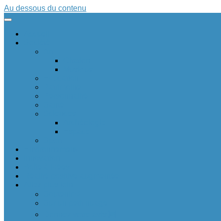
Au dessous du contenu
Accueil
Société
Art
Citation
Musique
Education
Patrimoine
Personnalité
Santé
Sciences
Archéologie
Espace
Sport
Environnement
Innovation
Boîte à idées 💡
Réalité positive augmentée
Allez plus loin
Soutenir ❤
Sur un petit nuage
Donnez votre avis 🆕