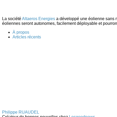
La société
Altaeros Energies
a développé une éolienne sans ma
éoliennes seront autonomes, facilement déployable et pourront 
À propos
Articles récents
Philippe RUAUDEL
Créateur de bonnes nouvelles
chez
Lesgoodnews