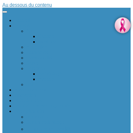
Au dessous du contenu
Accueil
Société
Art
Citation
Musique
Education
Patrimoine
Personnalité
Santé
Sciences
Archéologie
Espace
Sport
Environnement
Innovation
Boîte à idées 💡
Réalité positive augmentée
Allez plus loin
Soutenir ❤
Sur un petit nuage
Donnez votre avis 🆕