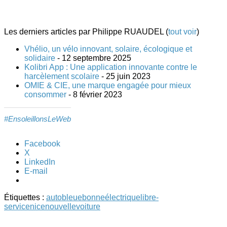
Les derniers articles par Philippe RUAUDEL
(
tout voir
)
Vhélio, un vélo innovant, solaire, écologique et
solidaire
- 12 septembre 2025
Kolibri App : Une application innovante contre le
harcèlement scolaire
- 25 juin 2023
OMIE & CIE, une marque engagée pour mieux
consommer
- 8 février 2023
#EnsoleillonsLeWeb
Facebook
X
LinkedIn
E-mail
Étiquettes :
autobleue
bonne
électrique
libre-
service
nice
nouvelle
voiture