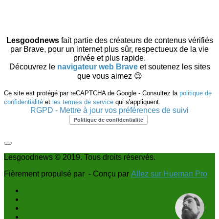
Lesgoodnews
fait partie des créateurs de contenus vérifiés
par Brave, pour un internet plus sûr, respectueux de la vie
privée et plus rapide.
Découvrez le
navigateur web Brave
et soutenez les sites
que vous aimez 😉
Ce site est protégé par reCAPTCHA de Google - Consultez la
politique de
confidentialité
et
les termes de service
qui s'appliquent.
RGPD - Mettre à jour vos préférences de suivi
Lesgoodnews © 2019. Tous droits réservés.
Fièrement propulsé par
- Conçu par
Allez sur Hueman Pro