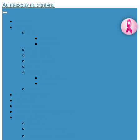
Au dessous du contenu
Accueil
Société
Art
Citation
Musique
Education
Patrimoine
Personnalité
Santé
Sciences
Archéologie
Espace
Sport
Environnement
Innovation
Boîte à idées 💡
Réalité positive augmentée
Allez plus loin
Soutenir ❤
Sur un petit nuage
Donnez votre avis 🆕