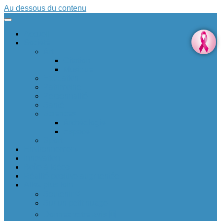
Au dessous du contenu
Accueil
Société
Art
Citation
Musique
Education
Patrimoine
Personnalité
Santé
Sciences
Archéologie
Espace
Sport
Environnement
Innovation
Boîte à idées 💡
Réalité positive augmentée
Allez plus loin
Soutenir ❤
Sur un petit nuage
Donnez votre avis 🆕