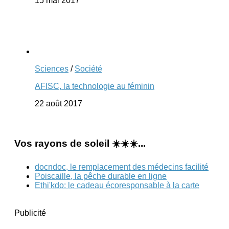
15 mai 2017
Sciences
/
Société
AFISC, la technologie au féminin
22 août 2017
Vos rayons de soleil ☀️☀️☀️...
docndoc, le remplacement des médecins facilité
Poiscaille, la pêche durable en ligne
Ethi'kdo: le cadeau écoresponsable à la carte
Publicité