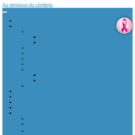
Au dessous du contenu
Accueil
Société
Art
Citation
Musique
Education
Patrimoine
Personnalité
Santé
Sciences
Archéologie
Espace
Sport
Environnement
Innovation
Boîte à idées 💡
Réalité positive augmentée
Allez plus loin
Soutenir ❤
Sur un petit nuage
Donnez votre avis 🆕