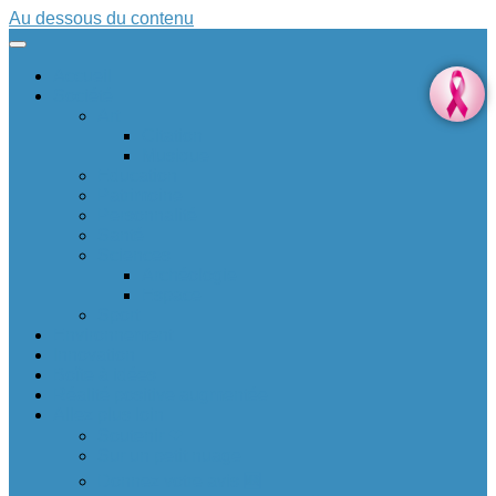
Au dessous du contenu
Accueil
Société
Art
Citation
Musique
Education
Patrimoine
Personnalité
Santé
Sciences
Archéologie
Espace
Sport
Environnement
Innovation
Boîte à idées 💡
Réalité positive augmentée
Allez plus loin
Soutenir ❤
Sur un petit nuage
Donnez votre avis 🆕