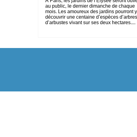
À Paris, les jardins de l‘Elysée seront ouve
au public, le dernier dimanche de chaque
mois. Les amoureux des jardins pourront y
découvrir une centaine d’espèces d’arbres
d’arbustes vivant sur ses deux hectares....