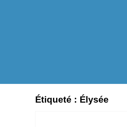
Étiqueté :
Élysée
a vous dit ?