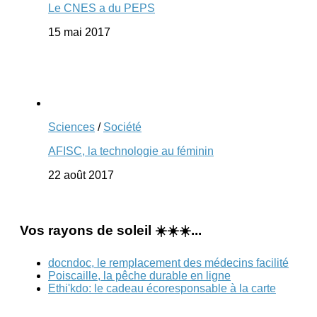
Le CNES a du PEPS
15 mai 2017
Sciences
/
Société
AFISC, la technologie au féminin
22 août 2017
Vos rayons de soleil ☀️☀️☀️...
docndoc, le remplacement des médecins facilité
Poiscaille, la pêche durable en ligne
Ethi'kdo: le cadeau écoresponsable à la carte