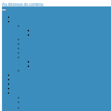
Au dessous du contenu
Accueil
Société
Art
Citation
Musique
Education
Patrimoine
Personnalité
Santé
Sciences
Archéologie
Espace
Sport
Environnement
Innovation
Boîte à idées 💡
Réalité positive augmentée
Allez plus loin
Soutenir ❤
Sur un petit nuage
Donnez votre avis 🆕