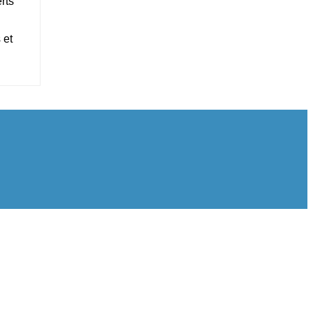
rts
 et