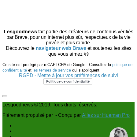
Lesgoodnews
fait partie des créateurs de contenus vérifiés
par Brave, pour un internet plus sûr, respectueux de la vie
privée et plus rapide.
Découvrez le
navigateur web Brave
et soutenez les sites
que vous aimez 😉
Ce site est protégé par reCAPTCHA de Google - Consultez la
politique de
confidentialité
et
les termes de service
qui s'appliquent.
RGPD - Mettre à jour vos préférences de suivi
Lesgoodnews © 2019. Tous droits réservés.
Fièrement propulsé par
- Conçu par
Allez sur Hueman Pro