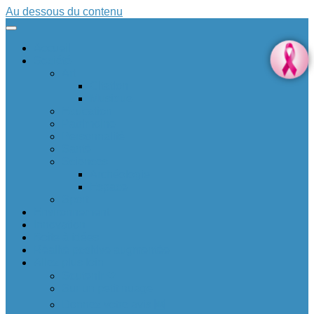
Au dessous du contenu
Accueil
Société
Art
Citation
Musique
Education
Patrimoine
Personnalité
Santé
Sciences
Archéologie
Espace
Sport
Environnement
Innovation
Boîte à idées 💡
Réalité positive augmentée
Allez plus loin
Soutenir ❤
Sur un petit nuage
Donnez votre avis 🆕