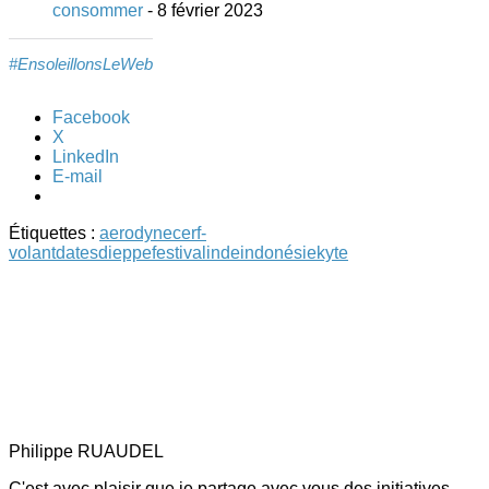
consommer
- 8 février 2023
#EnsoleillonsLeWeb
Facebook
X
LinkedIn
E-mail
Étiquettes :
aerodyne
cerf-
volant
dates
dieppe
festival
inde
indonésie
kyte
Philippe RUAUDEL
C'est avec plaisir que je partage avec vous des initiatives