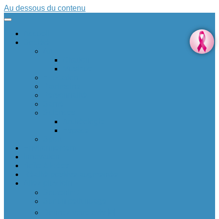
Au dessous du contenu
Accueil
Société
Art
Citation
Musique
Education
Patrimoine
Personnalité
Santé
Sciences
Archéologie
Espace
Sport
Environnement
Innovation
Boîte à idées 💡
Réalité positive augmentée
Allez plus loin
Soutenir ❤
Sur un petit nuage
Donnez votre avis 🆕