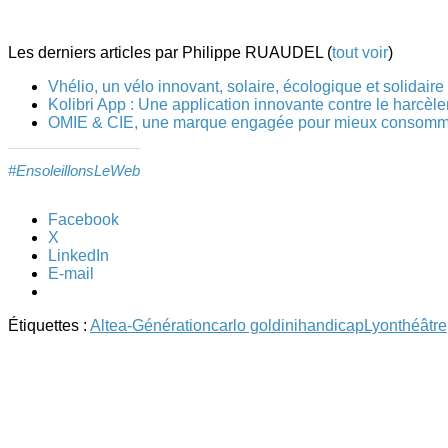
Les derniers articles par Philippe RUAUDEL
(
tout voir
)
Vhélio, un vélo innovant, solaire, écologique et solidaire
Kolibri App : Une application innovante contre le harcèl
OMIE & CIE, une marque engagée pour mieux consomm
#EnsoleillonsLeWeb
Facebook
X
LinkedIn
E-mail
Étiquettes :
Altea-Génération
carlo goldini
handicap
Lyon
théâtre