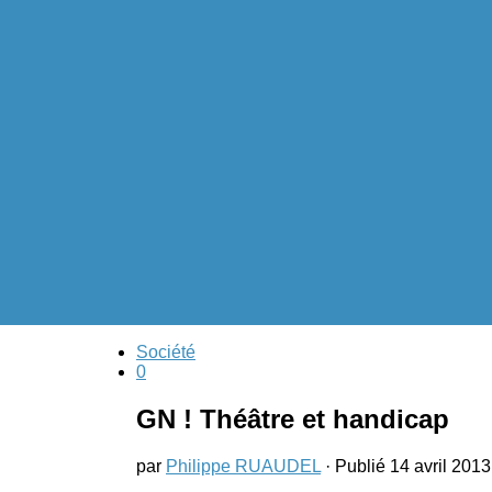
Société
0
a vous dit ?
GN ! Théâtre et handicap
par
Philippe RUAUDEL
· Publié
14 avril 2013