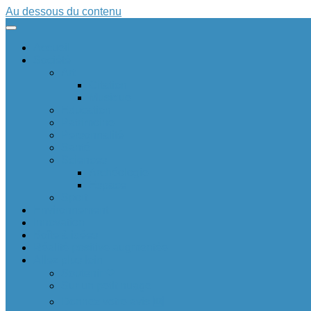
Au dessous du contenu
Accueil
Société
Art
Citation
Musique
Education
Patrimoine
Personnalité
Santé
Sciences
Archéologie
Espace
Sport
Environnement
Innovation
Boîte à idées 💡
Réalité positive augmentée
Allez plus loin
Soutenir ❤
Sur un petit nuage
Donnez votre avis 🆕