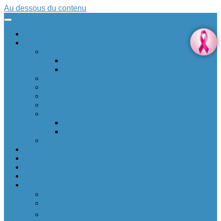
Au dessous du contenu
Accueil
Société
Art
Citation
Musique
Education
Patrimoine
Personnalité
Santé
Sciences
Archéologie
Espace
Sport
Environnement
Innovation
Boîte à idées 💡
Réalité positive augmentée
Allez plus loin
Soutenir ❤
Sur un petit nuage
Donnez votre avis 🆕