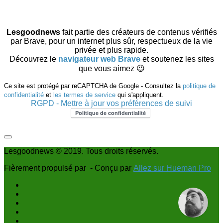
Lesgoodnews
fait partie des créateurs de contenus vérifiés
par Brave, pour un internet plus sûr, respectueux de la vie
privée et plus rapide.
Découvrez le
navigateur web Brave
et soutenez les sites
que vous aimez 😉
Ce site est protégé par reCAPTCHA de Google - Consultez la
politique de
confidentialité
et
les termes de service
qui s'appliquent.
RGPD - Mettre à jour vos préférences de suivi
Lesgoodnews © 2019. Tous droits réservés.
Fièrement propulsé par
- Conçu par
Allez sur Hueman Pro
1