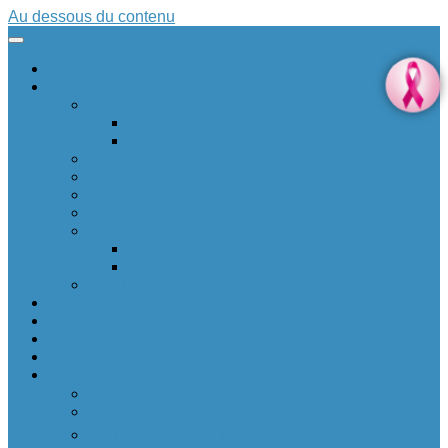
Au dessous du contenu
Accueil
Société
Art
Citation
Musique
Education
Patrimoine
Personnalité
Santé
Sciences
Archéologie
Espace
Sport
Environnement
Innovation
Boîte à idées 💡
Réalité positive augmentée
Allez plus loin
Soutenir ❤
Sur un petit nuage
Donnez votre avis 🆕