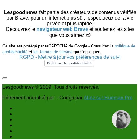
Lesgoodnews
fait partie des créateurs de contenus vérifiés
par Brave, pour un internet plus sûr, respectueux de la vie
privée et plus rapide.
Découvrez le
navigateur web Brave
et soutenez les sites
que vous aimez 😉
Ce site est protégé par reCAPTCHA de Google - Consultez la
politique de
confidentialité
et
les termes de service
qui s'appliquent.
RGPD - Mettre à jour vos préférences de suivi
Lesgoodnews © 2019. Tous droits réservés.
Fièrement propulsé par
- Conçu par
Allez sur Hueman Pro