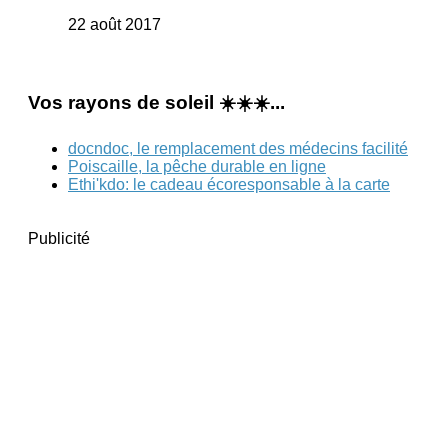
22 août 2017
Vos rayons de soleil ☀️☀️☀️...
docndoc, le remplacement des médecins facilité
Poiscaille, la pêche durable en ligne
Ethi'kdo: le cadeau écoresponsable à la carte
Publicité