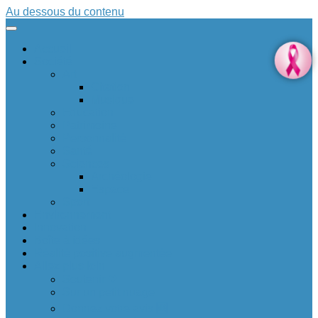
Au dessous du contenu
Accueil
Société
Art
Citation
Musique
Education
Patrimoine
Personnalité
Santé
Sciences
Archéologie
Espace
Sport
Environnement
Innovation
Boîte à idées 💡
Réalité positive augmentée
Allez plus loin
Soutenir ❤
Sur un petit nuage
Donnez votre avis 🆕