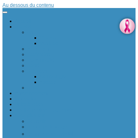
Au dessous du contenu
Accueil
Société
Art
Citation
Musique
Education
Patrimoine
Personnalité
Santé
Sciences
Archéologie
Espace
Sport
Environnement
Innovation
Boîte à idées 💡
Réalité positive augmentée
Allez plus loin
Soutenir ❤
Sur un petit nuage
Donnez votre avis 🆕