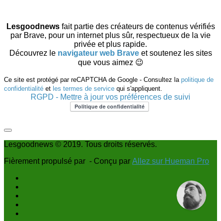
Lesgoodnews
fait partie des créateurs de contenus vérifiés
par Brave, pour un internet plus sûr, respectueux de la vie
privée et plus rapide.
Découvrez le
navigateur web Brave
et soutenez les sites
que vous aimez 😉
Ce site est protégé par reCAPTCHA de Google - Consultez la
politique de
confidentialité
et
les termes de service
qui s'appliquent.
RGPD - Mettre à jour vos préférences de suivi
Lesgoodnews © 2019. Tous droits réservés.
Fièrement propulsé par
- Conçu par
Allez sur Hueman Pro