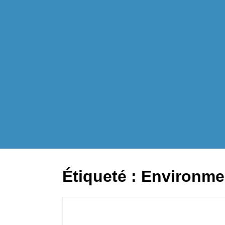
Étiqueté :
Environmen
a vous dit ?