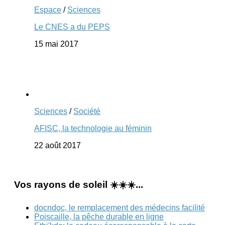
Espace
/
Sciences
Le CNES a du PEPS
15 mai 2017
Sciences
/
Société
AFISC, la technologie au féminin
22 août 2017
Vos rayons de soleil ☀️☀️☀️...
docndoc, le remplacement des médecins facilité
Poiscaille, la pêche durable en ligne