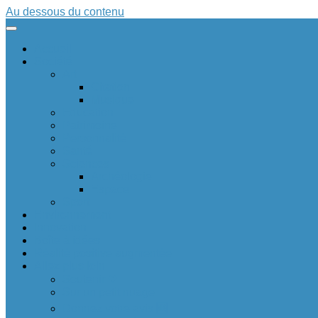
Au dessous du contenu
Accueil
Société
Art
Citation
Musique
Education
Patrimoine
Personnalité
Santé
Sciences
Archéologie
Espace
Sport
Environnement
Innovation
Boîte à idées 💡
Réalité positive augmentée
Allez plus loin
Soutenir ❤
Sur un petit nuage
Donnez votre avis 🆕