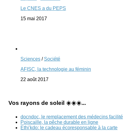
Le CNES a du PEPS
15 mai 2017
Sciences
/
Société
AFISC, la technologie au féminin
22 août 2017
Vos rayons de soleil ☀️☀️☀️...
docndoc, le remplacement des médecins facilité
Poiscaille, la pêche durable en ligne
Ethi'kdo: le cadeau écoresponsable à la carte