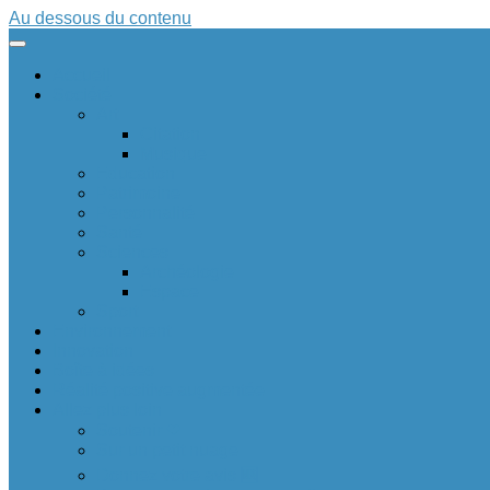
Au dessous du contenu
Accueil
Société
Art
Citation
Musique
Education
Patrimoine
Personnalité
Santé
Sciences
Archéologie
Espace
Sport
Environnement
Innovation
Boîte à idées 💡
Réalité positive augmentée
Allez plus loin
Soutenir ❤
Sur un petit nuage
Donnez votre avis 🆕