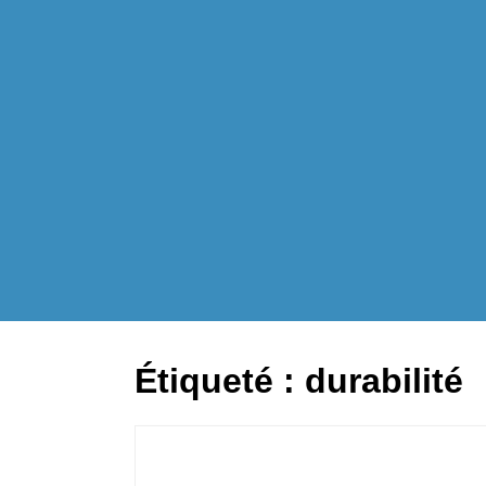
Étiqueté :
durabilité
a vous dit ?