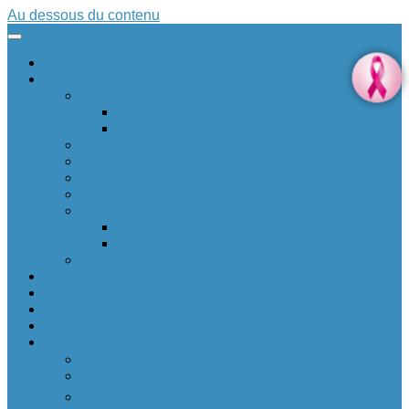
Au dessous du contenu
Accueil
Société
Art
Citation
Musique
Education
Patrimoine
Personnalité
Santé
Sciences
Archéologie
Espace
Sport
Environnement
Innovation
Boîte à idées 💡
Réalité positive augmentée
Allez plus loin
Soutenir ❤
Sur un petit nuage
Donnez votre avis 🆕