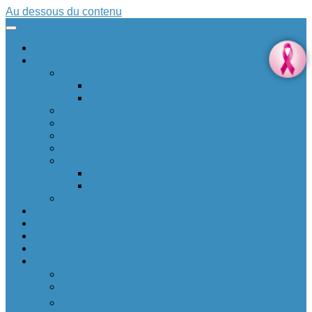
Au dessous du contenu
Accueil
Société
Art
Citation
Musique
Education
Patrimoine
Personnalité
Santé
Sciences
Archéologie
Espace
Sport
Environnement
Innovation
Boîte à idées 💡
Réalité positive augmentée
Allez plus loin
Soutenir ❤
Sur un petit nuage
Donnez votre avis 🆕